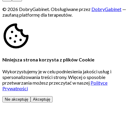
aby zobaczyć dostępne terminy
© 2026 DobryGabinet.
Obsługiwane przez
DobryGabinet
—
zaufaną platformę dla terapeutów.
Niniejsza strona korzysta z plików Cookie
Wykorzystujemy je w celu podniesienia jakości usług i
spersonalizowania treści strony. Więcej o sposobie
przetwarzania możesz przeczytać w naszej
Polityce
Prywatności
Nie akceptuję
Akceptuję