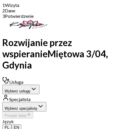
1
Wizyta
2
Dane
3
Potwierdzenie
Rozwijanie przez
wspieranie
Miętowa 3/04,
Gdynia
Usługa
Wybierz usługę
Specjalista
Wybierz specjalistę
Przejdź dalej
Język
Wybierz
usługę
lub
specjalistę
PL
EN